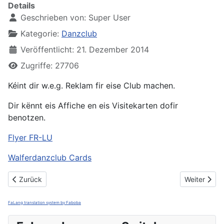
Details
Geschrieben von:
Super User
Kategorie:
Danzclub
Veröffentlicht: 21. Dezember 2014
Zugriffe: 27706
Kéint dir w.e.g. Reklam fir eise Club machen.
Dir kënnt eis Affiche en eis Visitekarten dofir
benotzen.
Flyer FR-LU
Walferdanzclub Cards
Vorheriger Beitrag: Fotoen Membren
Nächster Be
Zurück
Weiter
FaLang translation system by Faboba